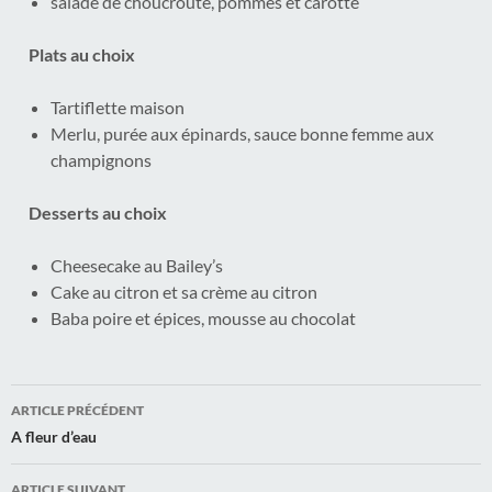
salade de choucroute, pommes et carotte
Plats au choix
Tartiflette maison
Merlu, purée aux épinards, sauce bonne femme aux
champignons
Desserts au choix
Cheesecake au Bailey’s
Cake au citron et sa crème au citron
Baba poire et épices, mousse au chocolat
Navigation
ARTICLE PRÉCÉDENT
des
A fleur d’eau
articles
ARTICLE SUIVANT