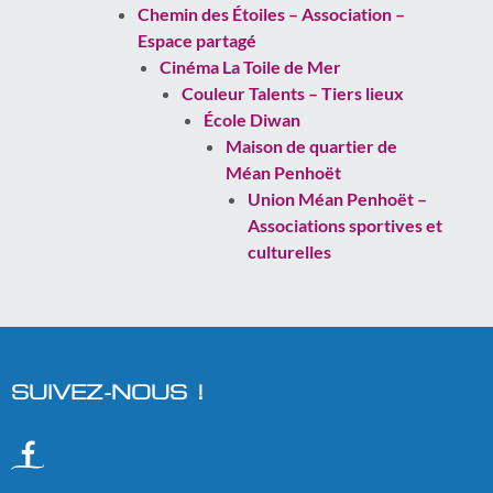
Chemin des Étoiles – Association –
Espace partagé
Cinéma La Toile de Mer
Couleur Talents – Tiers lieux
École Diwan
Maison de quartier de
Méan Penhoët
Union Méan Penhoët –
Associations sportives et
culturelles
SUIVEZ-NOUS !