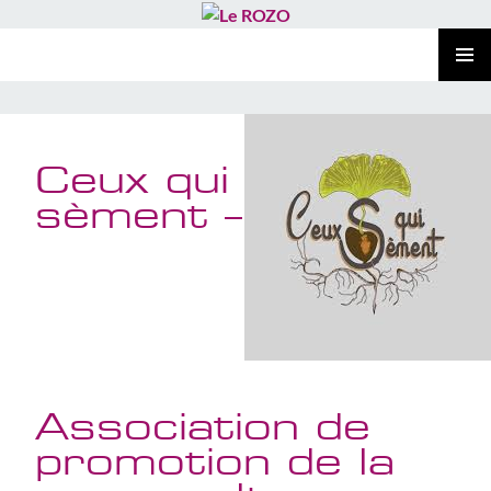
Le ROZO
ALLER
MENU
AU
PRINCI
CONTENU
Ceux qui
sèment –
Association de
promotion de la