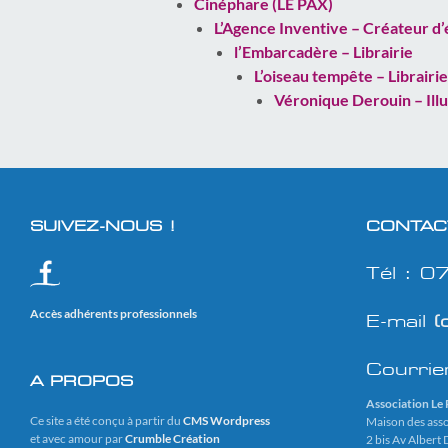
Cinéphare (LE PAX)
L’Agence Inventive – Créateur d’
l’Embarcadère – Librairie
L’oiseau tempête – Librairi
Véronique Derouin – Ill
SUIVEZ-NOUS !
CONTAC
Tél : 
Accès adhérents professionnels
E-mail
(
Courrie
A PROPOS
Association Le
Ce site a été conçu à partir du
CMS Wordpress
Maison des as
et avec amour par
Crumble Création
2 bis Av Albert