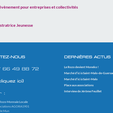
évènement pour entreprises et collectivités
e
ustratrice Jeunesse
TEZ-NOUS
DERNIÈRES ACTUS
Le Rozo devient Moneko !
07 66 49 88 72
Marché d’ici à Saint-Malo-de-Guersa
Marché d’ici à Saint-Malo
cliquez ici)
Place aux associations
Interview de Jérôme Feuillet
r :
 Rozo Monnaie Locale
sociations AGORA1901
 De Mun