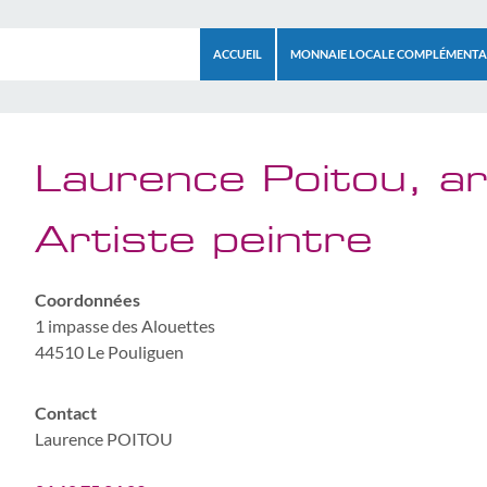
Le ROZO
ALLER AU CONTENU
ACCUEIL
MONNAIE LOCALE COMPLÉMENTAI
Laurence Poitou, ar
Artiste peintre
Coordonnées
1 impasse des Alouettes
44510 Le Pouliguen
Contact
Laurence POITOU