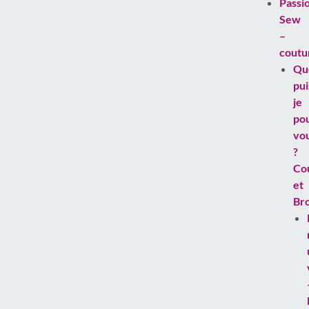
Passi
Sew
–
coutu
Qu
pui
je
po
vo
?
Co
et
Br