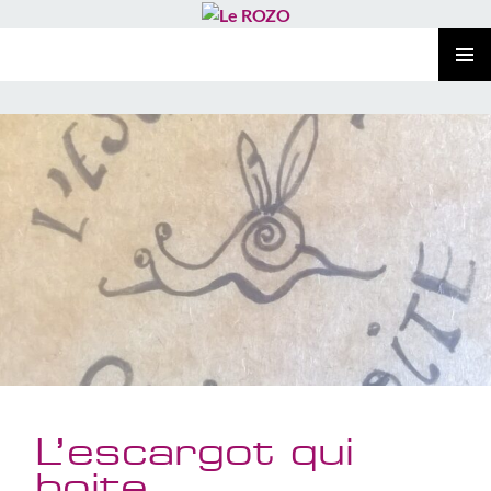
Le ROZO
ALLER
MENU
AU
PRINCI
CONTENU
L’escargot qui
boite