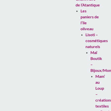
de l’Atantique
Les
paniers de
l’île
oliveau
Lisoti –
cosmétiques
naturels
Maï
Boutik
–
Bijoux/Mon
Mam’
au
Loup
–
création
textiles